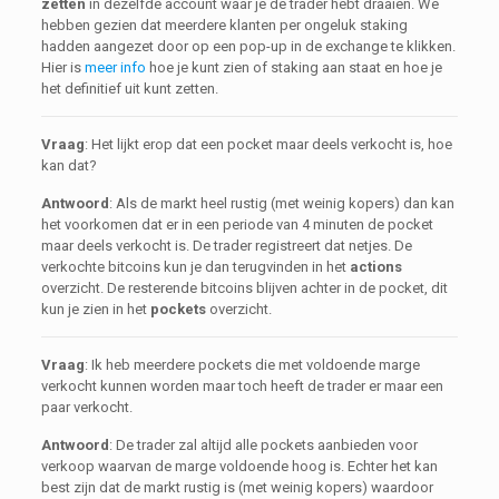
zetten
in dezelfde account waar je de trader hebt draaien. We
hebben gezien dat meerdere klanten per ongeluk staking
hadden aangezet door op een pop-up in de exchange te klikken.
Hier is
meer info
hoe je kunt zien of staking aan staat en hoe je
het definitief uit kunt zetten.
Vraag
: Het lijkt erop dat een pocket maar deels verkocht is, hoe
kan dat?
Antwoord
: Als de markt heel rustig (met weinig kopers) dan kan
het voorkomen dat er in een periode van 4 minuten de pocket
maar deels verkocht is. De trader registreert dat netjes. De
verkochte bitcoins kun je dan terugvinden in het
actions
overzicht. De resterende bitcoins blijven achter in de pocket, dit
kun je zien in het
pockets
overzicht.
Vraag
: Ik heb meerdere pockets die met voldoende marge
verkocht kunnen worden maar toch heeft de trader er maar een
paar verkocht.
Antwoord
: De trader zal altijd alle pockets aanbieden voor
verkoop waarvan de marge voldoende hoog is. Echter het kan
best zijn dat de markt rustig is (met weinig kopers) waardoor