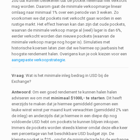
zou dat kunnen betekenen dat de pocket helemaal niet verkocht
mag worden. Daarom gaat de minimale verkoopmarge lineair
omlaag naar minimaal 1% over een periode van 3 weken. Zo
voorkomen we dat pockets niet verkocht gaan worden in een
rustige markt. Het effect hiervan kan dan zijn dat oude pockets,
waarvan de minimale verkoop marge al (veel) lager is dan 6%,
eerder verkocht worden dan nieuwe pockets (waarvan de
minimale verkoop marge nog hoger is). Simulaties met
historische koersen laten zien dat we hiermee op jaarbasis het
hoogste rendement halen. Overigens kun je ook kiezen voor een
aangepaste verkoopstrategie
.
Vraag
: Wat is het minimale inleg bedrag in USD bij de
Exchange?
Antwoord
: Om een goed rendement te kunnen halen halen
adviseren we om met
minimaal $1000,- te starten
. Dit heeft
enerzijds te maken dat je hiermee gemiddeld genomen een
leuke winst winst per maand kunt verwachten (gemiddeld 2% van
de inleg) en anderzijds dat je hiermee in een diepe dip nog
voldoende USD hebt om pockets te kunnen blijven inkopen.
Immers de pockets worden steeds kleiner omdat deze elke keer
een percentage van het beschikbare USD budget zijn. De
kleinste pocket is $25,- omdat de minimale trade bij de exchange