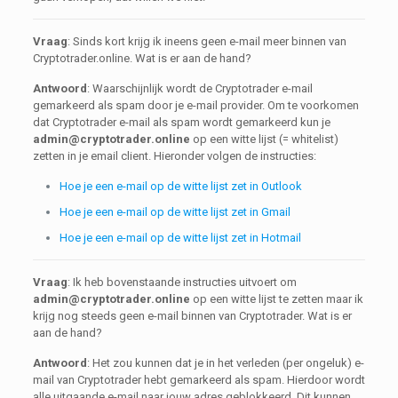
Vraag
: Sinds kort krijg ik ineens geen e-mail meer binnen van
Cryptotrader.online. Wat is er aan de hand?
Antwoord
: Waarschijnlijk wordt de Cryptotrader e-mail
gemarkeerd als spam door je e-mail provider. Om te voorkomen
dat Cryptotrader e-mail als spam wordt gemarkeerd kun je
admin@cryptotrader.online
op een witte lijst (= whitelist)
zetten in je email client. Hieronder volgen de instructies:
Hoe je een e-mail op de witte lijst zet in Outlook
Hoe je een e-mail op de witte lijst zet in Gmail
Hoe je een e-mail op de witte lijst zet in Hotmail
Vraag
: Ik heb bovenstaande instructies uitvoert om
admin@cryptotrader.online
op een witte lijst te zetten maar ik
krijg nog steeds geen e-mail binnen van Cryptotrader. Wat is er
aan de hand?
Antwoord
: Het zou kunnen dat je in het verleden (per ongeluk) e-
mail van Cryptotrader hebt gemarkeerd als spam. Hierdoor wordt
alle uitgaande e-mail naar jouw adres geblokkeerd. Dit kunnen