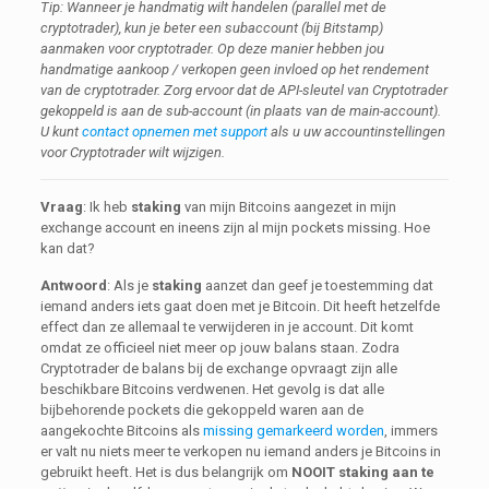
Tip: Wanneer je handmatig wilt handelen (parallel met de
cryptotrader), kun je beter een subaccount (bij Bitstamp)
aanmaken voor cryptotrader. Op deze manier hebben jou
handmatige aankoop / verkopen geen invloed op het rendement
van de cryptotrader. Zorg ervoor dat de API-sleutel van Cryptotrader
gekoppeld is aan de sub-account (in plaats van de main-account).
U kunt
contact opnemen met support
als u uw accountinstellingen
voor Cryptotrader wilt wijzigen.
Vraag
: Ik heb
staking
van mijn Bitcoins aangezet in mijn
exchange account en ineens zijn al mijn pockets missing. Hoe
kan dat?
Antwoord
: Als je
staking
aanzet dan geef je toestemming dat
iemand anders iets gaat doen met je Bitcoin. Dit heeft hetzelfde
effect dan ze allemaal te verwijderen in je account. Dit komt
omdat ze officieel niet meer op jouw balans staan. Zodra
Cryptotrader de balans bij de exchange opvraagt zijn alle
beschikbare Bitcoins verdwenen. Het gevolg is dat alle
bijbehorende pockets die gekoppeld waren aan de
aangekochte Bitcoins als
missing gemarkeerd worden
, immers
er valt nu niets meer te verkopen nu iemand anders je Bitcoins in
gebruikt heeft. Het is dus belangrijk om
NOOIT staking aan te