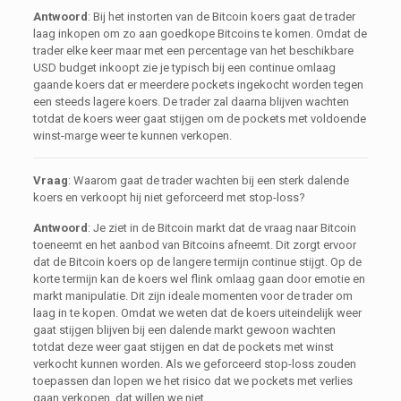
Antwoord
: Bij het instorten van de Bitcoin koers gaat de trader
laag inkopen om zo aan goedkope Bitcoins te komen. Omdat de
trader elke keer maar met een percentage van het beschikbare
USD budget inkoopt zie je typisch bij een continue omlaag
gaande koers dat er meerdere pockets ingekocht worden tegen
een steeds lagere koers. De trader zal daarna blijven wachten
totdat de koers weer gaat stijgen om de pockets met voldoende
winst-marge weer te kunnen verkopen.
Vraag
: Waarom gaat de trader wachten bij een sterk dalende
koers en verkoopt hij niet geforceerd met stop-loss?
Antwoord
: Je ziet in de Bitcoin markt dat de vraag naar Bitcoin
toeneemt en het aanbod van Bitcoins afneemt. Dit zorgt ervoor
dat de Bitcoin koers op de langere termijn continue stijgt. Op de
korte termijn kan de koers wel flink omlaag gaan door emotie en
markt manipulatie. Dit zijn ideale momenten voor de trader om
laag in te kopen. Omdat we weten dat de koers uiteindelijk weer
gaat stijgen blijven bij een dalende markt gewoon wachten
totdat deze weer gaat stijgen en dat de pockets met winst
verkocht kunnen worden. Als we geforceerd stop-loss zouden
toepassen dan lopen we het risico dat we pockets met verlies
gaan verkopen, dat willen we niet.