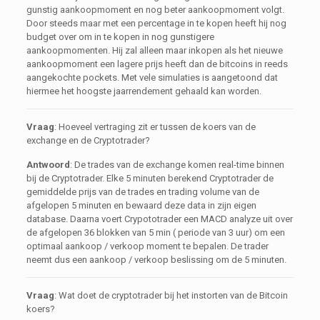
gunstig aankoopmoment en nog beter aankoopmoment volgt.
Door steeds maar met een percentage in te kopen heeft hij nog
budget over om in te kopen in nog gunstigere
aankoopmomenten. Hij zal alleen maar inkopen als het nieuwe
aankoopmoment een lagere prijs heeft dan de bitcoins in reeds
aangekochte pockets. Met vele simulaties is aangetoond dat
hiermee het hoogste jaarrendement gehaald kan worden.
Vraag
: Hoeveel vertraging zit er tussen de koers van de
exchange en de Cryptotrader?
Antwoord
: De trades van de exchange komen real-time binnen
bij de Cryptotrader. Elke 5 minuten berekend Cryptotrader de
gemiddelde prijs van de trades en trading volume van de
afgelopen 5 minuten en bewaard deze data in zijn eigen
database. Daarna voert Crypototrader een MACD analyze uit over
de afgelopen 36 blokken van 5 min ( periode van 3 uur) om een
optimaal aankoop / verkoop moment te bepalen. De trader
neemt dus een aankoop / verkoop beslissing om de 5 minuten.
Vraag
: Wat doet de cryptotrader bij het instorten van de Bitcoin
koers?