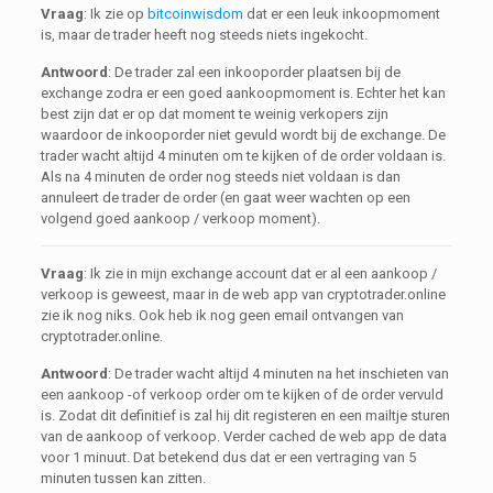
Vraag
: Ik zie op
bitcoinwisdom
dat er een leuk inkoopmoment
is, maar de trader heeft nog steeds niets ingekocht.
Antwoord
: De trader zal een inkooporder plaatsen bij de
exchange zodra er een goed aankoopmoment is. Echter het kan
best zijn dat er op dat moment te weinig verkopers zijn
waardoor de inkooporder niet gevuld wordt bij de exchange. De
trader wacht altijd 4 minuten om te kijken of de order voldaan is.
Als na 4 minuten de order nog steeds niet voldaan is dan
annuleert de trader de order (en gaat weer wachten op een
volgend goed aankoop / verkoop moment).
Vraag
: Ik zie in mijn exchange account dat er al een aankoop /
verkoop is geweest, maar in de web app van cryptotrader.online
zie ik nog niks. Ook heb ik nog geen email ontvangen van
cryptotrader.online.
Antwoord
: De trader wacht altijd 4 minuten na het inschieten van
een aankoop -of verkoop order om te kijken of de order vervuld
is. Zodat dit definitief is zal hij dit registeren en een mailtje sturen
van de aankoop of verkoop. Verder cached de web app de data
voor 1 minuut. Dat betekend dus dat er een vertraging van 5
minuten tussen kan zitten.