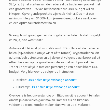
$25,- is. Bij het starten van de trader zal de trader een pocket met
een grootte van 10% van het beschikbare USD budget willen
inkopen. Opvolgende pockets zijn vaak kleiner. Dus met een
minimum inleg van $1000,- kun je meerdere pockets aankopen
en een optimaal rendement halen.
Vraag
: Ik wil graag geld uit de cryptotrader halen. Is dat mogelijk
en zo ja, hoe werkt dat?
Antwoord
: Het is altijd mogelijk om USD dollars uit de trader te
halen (bijvoorbeeld om je winst af te romen). Crypotrader zal dit
automatisch detecteren en bij de eerst volgende aankoop zal dit
effect hebben op de grootte van de aangekocht pocket. De
Trader koopt altijd in met een percentage van beschikbare USD
budget. Volg hiervoor de volgende instructies:
Kraken:
USD halen uit je exchange account
Bitstamp:
USD halen uit je exchange account
Overigens is het onverstandig om Bitcoins uit je account te halen
omdat je dan verlies gaat maken. Immers als de Bitcoins
voldoende winst zouden maken dan waren ze al verkocht.