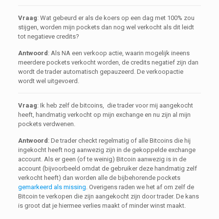
Vraag
: Wat gebeurd er als de koers op een dag met 100% zou
stijgen, worden mijn pockets dan nog wel verkocht als dit leidt
tot negatieve credits?
Antwoord
: Als NA een verkoop actie, waarin mogelijk ineens
meerdere pockets verkocht worden, de credits negatief zijn dan
wordt de trader automatisch gepauzeerd. De verkoopactie
wordt wel uitgevoerd.
Vraag
: Ik heb zelf de bitcoins, die trader voor mij aangekocht
heeft, handmatig verkocht op mijn exchange en nu zijn al mijn
pockets verdwenen.
Antwoord
: De trader checkt regelmatig of alle Bitcoins die hij
ingekocht heeft nog aanwezig zijn in de gekoppelde exchange
account. Als er geen (of te weinig) Bitcoin aanwezig is in de
account (bijvoorbeeld omdat de gebruiker deze handmatig zelf
verkocht heeft) dan worden alle de bijbehorende pockets
gemarkeerd als missing
. Overigens raden we het af om zelf de
Bitcoin te verkopen die zijn aangekocht zijn door trader. De kans
is groot dat je hiermee verlies maakt of minder winst maakt.