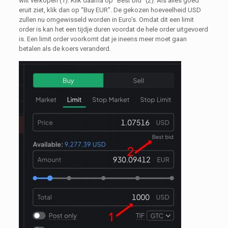
wilt verkopen (1). Klik daarna op “Best bid” (2). Als alles goed
eruit ziet, klik dan op “Buy EUR”. De gekozen hoeveelheid USD
zullen nu omgewisseld worden in Euro’s. Omdat dit een limit
order is kan het een tijdje duren voordat de hele order uitgevoerd
is. Een limit order voorkomt dat je ineens meer moet gaan
betalen als de koers veranderd.