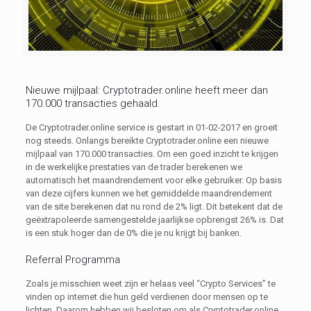
Nieuwe mijlpaal: Cryptotrader.online heeft meer dan
170.000 transacties gehaald.
De Cryptotrader.online service is gestart in 01-02-2017 en groeit
nog steeds. Onlangs bereikte Cryptotrader.online een nieuwe
mijlpaal van 170.000 transacties. Om een ​​goed inzicht te krijgen
in de werkelijke prestaties van de trader berekenen we
automatisch het maandrendement voor elke gebruiker. Op basis
van deze cijfers kunnen we het gemiddelde maandrendement
van de site berekenen dat nu rond de 2% ligt. Dit betekent dat de
geëxtrapoleerde samengestelde jaarlijkse opbrengst 26% is. Dat
is een stuk hoger dan de 0% die je nu krijgt bij banken.
Referral Programma
Zoals je misschien weet zijn er helaas veel “Crypto Services” te
vinden op internet die hun geld verdienen door mensen op te
lichten. Daarom hebben wij besloten om als Cryptotrader.online