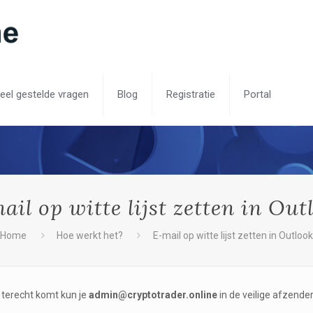
eel gestelde vragen
Blog
Registratie
Portal
ail op witte lijst zetten in Out
Home
Hoe werkt het?
E-mail op witte lijst zetten in Outlook
 terecht komt kun je
admin@cryptotrader.online
in de veilige afzenders