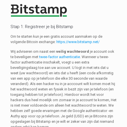
Stap 1: Registreer je bij Bitstamp
Om te starten kun je een gratis account aanmaken op de
volgende Bitcoin exchange:
https://www.bitstamp
.net/
Wij adviseren om naast een
veilig wachtwoord
je account ook
te beveiligen met
twee-factor authenticatie
. Wanneer u twee-
factor authenticatie inschakelt, voegt u een extra
beveiligingslaag toe aan uw account. U logt in met iets dat u
weet (uw wachtwoord) en iets dat u heeft (een code afkomstig
van een app op je telefoon die elke 30 seconde van waarde
veranderd). Als een hacker nu in je acccount wilt komen moet hij
het wachtwoord weten en fysiek in bezit zijn van je telefoon (en
toegang hebben tot je telefoon). Hierdoor wordt het voor
hackers dus heel moeilijk om zomaar in je account te komen, Het
is niet meer voldoende om alleen het wachtwoord te weten. We
hebben zelf goede ervaringen met de Google authenticator -en
Authy app voor op je telefoon. Je geld (USD) en je Bitcoins zijn
opgeslagen bij Bitstamp en je wilt er zeker van zijn dat niemand
anders erbij kan komen.