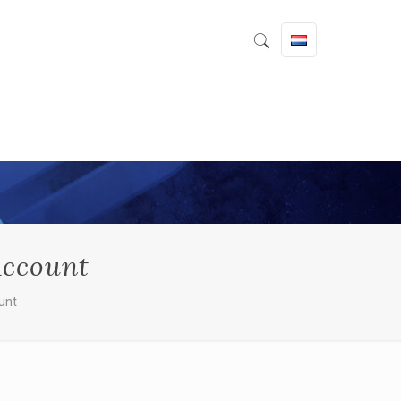
Account
unt