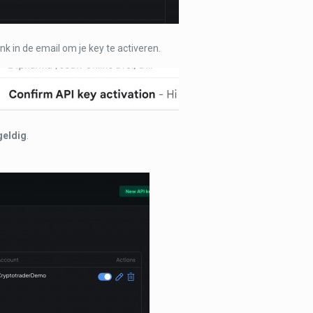
ink in de email om je key te activeren.
 geldig
.