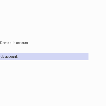
erDemo sub account.
sub account.