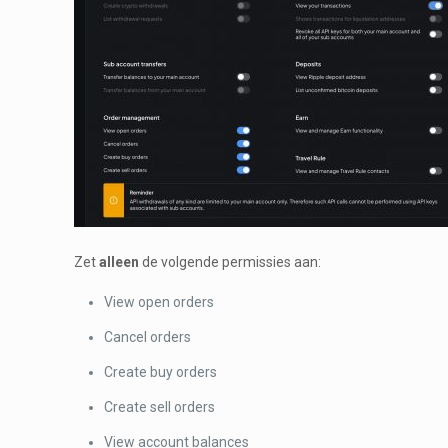
Zet
alleen
de volgende permissies aan:
View open orders
Cancel orders
Create buy orders
Create sell orders
View account balances