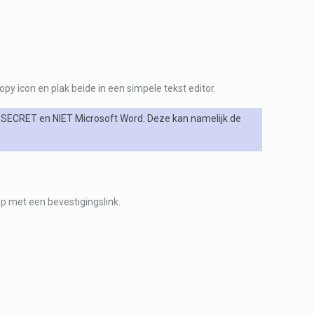
py icon en plak beide in een simpele tekst editor.
 / SECRET en NIET Microsoft Word. Deze kan namelijk de
mp met een bevestigingslink.