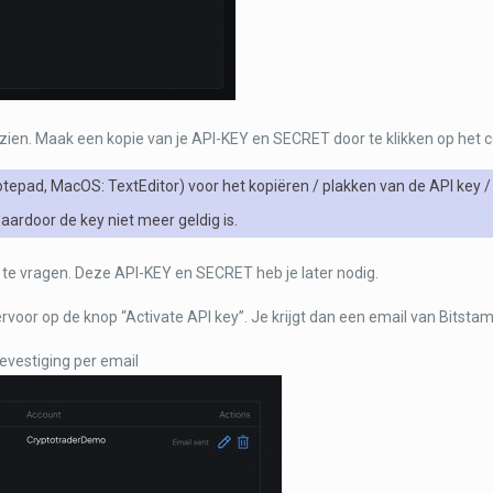
zien. Maak een kopie van je API-KEY en SECRET door te klikken op het co
Notepad, MacOS: TextEditor) voor het kopiëren / plakken van de API key
ardoor de key niet meer geldig is.
te vragen. Deze API-KEY en SECRET heb je later nodig.
iervoor op de knop “Activate API key”. Je krijgt dan een email van Bitsta
evestiging per email